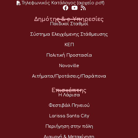
Τηλεφωνικός Κατάλογος (αρχείο pdf)
Δημότης & e-Υπηρεσίες
Παιδικοί Σταθμοί
Σύστημα Ελεγχόμενης Στάθμευσης
ΚΕΠ
Πολιτική Προστασία
Novoville
Αιτήματα/Προτάσεις/Παράπονα
Επισκέπτης
Η Λάρισα
Φεστιβάλ Πηνειού
Larissa Santa City
Περιήγηση στην πόλη
Διαμονή & Μετακίνηση