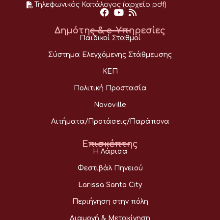
Τηλεφωνικός Κατάλογος (αρχείο pdf)
Δημότης & e-Υπηρεσίες
Παιδικοί Σταθμοί
Σύστημα Ελεγχόμενης Στάθμευσης
ΚΕΠ
Πολιτική Προστασία
Novoville
Αιτήματα/Προτάσεις/Παράπονα
Επισκέπτης
Η Λάρισα
Φεστιβάλ Πηνειού
Larissa Santa City
Περιήγηση στην πόλη
Διαμονή & Μετακίνηση