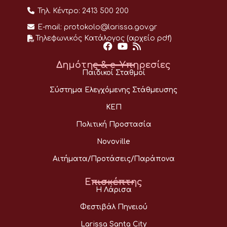
Τηλ. Κέντρο:
2413 500 200
E-mail:
protokolo@larissa.gov.gr
Τηλεφωνικός Κατάλογος (αρχείο pdf)
Δημότης & e-Υπηρεσίες
Παιδικοί Σταθμοί
Σύστημα Ελεγχόμενης Στάθμευσης
ΚΕΠ
Πολιτική Προστασία
Novoville
Αιτήματα/Προτάσεις/Παράπονα
Επισκέπτης
Η Λάρισα
Φεστιβάλ Πηνειού
Larissa Santa City