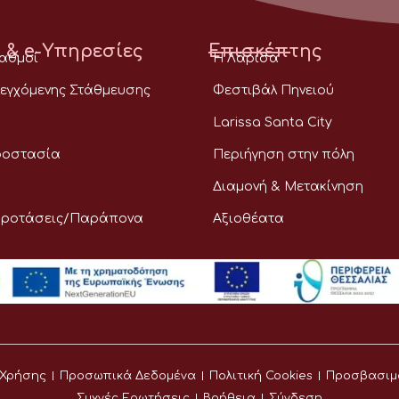
 & e-Υπηρεσίες
Επισκέπτης
ταθμοί
Η Λάρισα
εγχόμενης Στάθμευσης
Φεστιβάλ Πηνειού
Larissa Santa City
ροστασία
Περιήγηση στην πόλη
Διαμονή & Μετακίνηση
Προτάσεις/Παράπονα
Αξιοθέατα
 Χρήσης
Προσωπικά Δεδομένα
Πολιτική Cookies
Προσβασιμ
Συχνές Ερωτήσεις
Βοήθεια
Σύνδεση