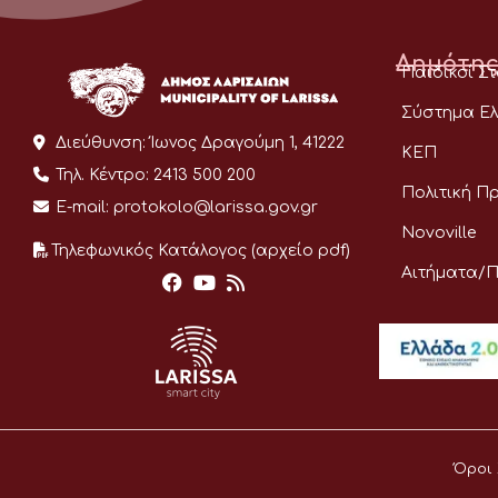
Δημότης
Παιδικοί Σ
Σύστημα Ελ
Διεύθυνση:
Ίωνος Δραγούμη 1, 41222
ΚΕΠ
Τηλ. Κέντρο:
2413 500 200
Πολιτική Π
E-mail:
protokolo@larissa.gov.gr
Novoville
Τηλεφωνικός Κατάλογος (αρχείο pdf)
Αιτήματα/
Όροι