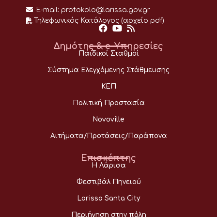
E-mail:
protokolo@larissa.gov.gr
Τηλεφωνικός Κατάλογος (αρχείο pdf)
Δημότης & e-Υπηρεσίες
Παιδικοί Σταθμοί
Σύστημα Ελεγχόμενης Στάθμευσης
ΚΕΠ
Πολιτική Προστασία
Novoville
Αιτήματα/Προτάσεις/Παράπονα
Επισκέπτης
Η Λάρισα
Φεστιβάλ Πηνειού
Larissa Santa City
Περιήγηση στην πόλη