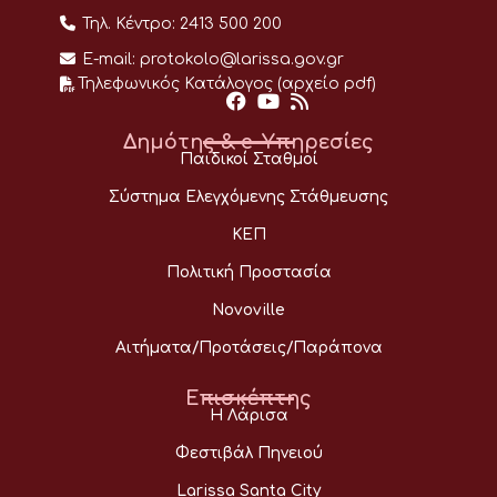
Τηλ. Κέντρο:
2413 500 200
E-mail:
protokolo@larissa.gov.gr
Τηλεφωνικός Κατάλογος (αρχείο pdf)
Δημότης & e-Υπηρεσίες
Παιδικοί Σταθμοί
Σύστημα Ελεγχόμενης Στάθμευσης
ΚΕΠ
Πολιτική Προστασία
Novoville
Αιτήματα/Προτάσεις/Παράπονα
Επισκέπτης
Η Λάρισα
Φεστιβάλ Πηνειού
Larissa Santa City