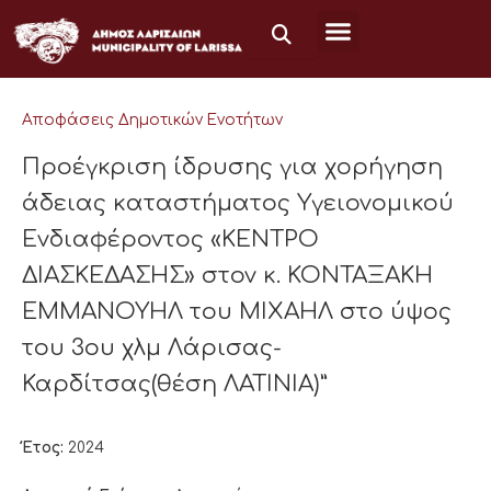
Μετάβαση
στο
περιεχόμενο
Αποφάσεις Δημοτικών Ενοτήτων
Προέγκριση ίδρυσης για χορήγηση
άδειας καταστήματος Υγειονομικού
Ενδιαφέροντος «KEΝΤΡΟ
ΔΙΑΣΚΕΔΑΣΗΣ» στον κ. ΚΟΝΤΑΞΑΚΗ
ΕΜΜΑΝΟΥΗΛ του ΜΙΧΑΗΛ στο ύψος
του 3ου χλμ Λάρισας-
Καρδίτσας(θέση ΛΑΤΙΝΙΑ)”
Έτος:
2024