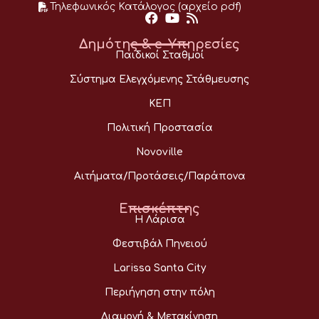
Τηλεφωνικός Κατάλογος (αρχείο pdf)
Δημότης & e-Υπηρεσίες
Παιδικοί Σταθμοί
Σύστημα Ελεγχόμενης Στάθμευσης
ΚΕΠ
Πολιτική Προστασία
Novoville
Αιτήματα/Προτάσεις/Παράπονα
Επισκέπτης
Η Λάρισα
Φεστιβάλ Πηνειού
Larissa Santa City
Περιήγηση στην πόλη
Διαμονή & Μετακίνηση