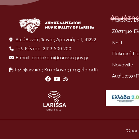
Δημότης
Παιδικοί Σ
Σύστημα Ελ
Διεύθυνση:
Ίωνος Δραγούμη 1, 41222
ΚΕΠ
Τηλ. Κέντρο:
2413 500 200
Πολιτική Π
E-mail:
protokolo@larissa.gov.gr
Novoville
Τηλεφωνικός Κατάλογος (αρχείο pdf)
Αιτήματα/
Όροι