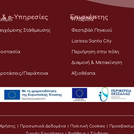
 & e-Υπηρεσίες
Επισκέπτης
ταθμοί
Η Λάρισα
εγχόμενης Στάθμευσης
Φεστιβάλ Πηνειού
Larissa Santa City
ροστασία
Περιήγηση στην πόλη
Διαμονή & Μετακίνηση
Προτάσεις/Παράπονα
Αξιοθέατα
 Χρήσης
Προσωπικά Δεδομένα
Πολιτική Cookies
Προσβασιμ
Συχνές Ερωτήσεις
Βοήθεια
Σύνδεση