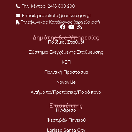
Τηλ. Κέντρο:
2413 500 200
E-mail:
protokolo@larissa.gov.gr
Τηλεφωνικός Κατάλογος (αρχείο pdf)
Δημότης & e-Υπηρεσίες
Παιδικοί Σταθμοί
Σύστημα Ελεγχόμενης Στάθμευσης
ΚΕΠ
Πολιτική Προστασία
Novoville
Αιτήματα/Προτάσεις/Παράπονα
Επισκέπτης
Η Λάρισα
Φεστιβάλ Πηνειού
Larissa Santa City