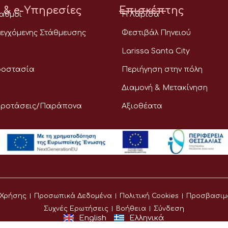
 & e-Υπηρεσίες
Επισκέπτης
ταθμοί
Η Λάρισα
εγχόμενης Στάθμευσης
Φεστιβάλ Πηνειού
Larissa Santa City
ροστασία
Περιήγηση στην πόλη
Διαμονή & Μετακίνηση
Προτάσεις/Παράπονα
Αξιοθέατα
 Χρήσης
Προσωπικά Δεδομένα
Πολιτική Cookies
Προσβασιμ
Συχνές Ερωτήσεις
Βοήθεια
Σύνδεση
English
Ελληνικά
©
Δήμος Λαρισαίων