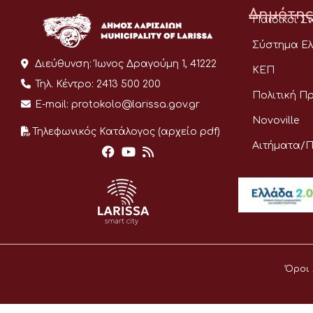
Δημότης
Παιδικοί Σ
Σύστημα Ελ
Διεύθυνση:
Ίωνος Δραγούμη 1, 41222
ΚΕΠ
Τηλ. Κέντρο:
2413 500 200
Πολιτική Π
E-mail:
protokolo@larissa.gov.gr
Novoville
Τηλεφωνικός Κατάλογος (αρχείο pdf)
Αιτήματα/
Όροι