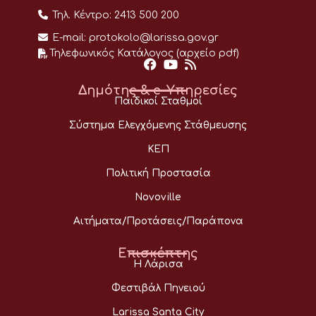
Τηλ. Κέντρο:
2413 500 200
E-mail:
protokolo@larissa.gov.gr
Τηλεφωνικός Κατάλογος (αρχείο pdf)
Δημότης & e-Υπηρεσίες
Παιδικοί Σταθμοί
Σύστημα Ελεγχόμενης Στάθμευσης
ΚΕΠ
Πολιτική Προστασία
Novoville
Αιτήματα/Προτάσεις/Παράπονα
Επισκέπτης
Η Λάρισα
Φεστιβάλ Πηνειού
Larissa Santa City