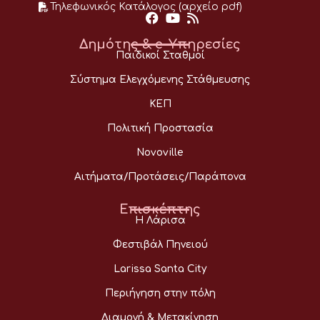
Τηλεφωνικός Κατάλογος (αρχείο pdf)
Δημότης & e-Υπηρεσίες
Παιδικοί Σταθμοί
Σύστημα Ελεγχόμενης Στάθμευσης
ΚΕΠ
Πολιτική Προστασία
Novoville
Αιτήματα/Προτάσεις/Παράπονα
Επισκέπτης
Η Λάρισα
Φεστιβάλ Πηνειού
Larissa Santa City
Περιήγηση στην πόλη
Διαμονή & Μετακίνηση