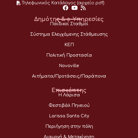
Τηλεφωνικός Κατάλογος (αρχείο pdf)
Δημότης & e-Υπηρεσίες
Παιδικοί Σταθμοί
Σύστημα Ελεγχόμενης Στάθμευσης
ΚΕΠ
Πολιτική Προστασία
Novoville
Αιτήματα/Προτάσεις/Παράπονα
Επισκέπτης
Η Λάρισα
Φεστιβάλ Πηνειού
Larissa Santa City
Περιήγηση στην πόλη
Διαμονή & Μετακίνηση