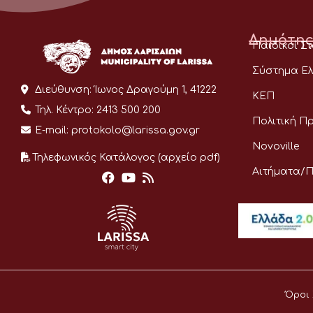
Δημότης
Παιδικοί Σ
Σύστημα Ελ
Διεύθυνση:
Ίωνος Δραγούμη 1, 41222
ΚΕΠ
Τηλ. Κέντρο:
2413 500 200
Πολιτική Π
E-mail:
protokolo@larissa.gov.gr
Novoville
Τηλεφωνικός Κατάλογος (αρχείο pdf)
Αιτήματα/
Όροι