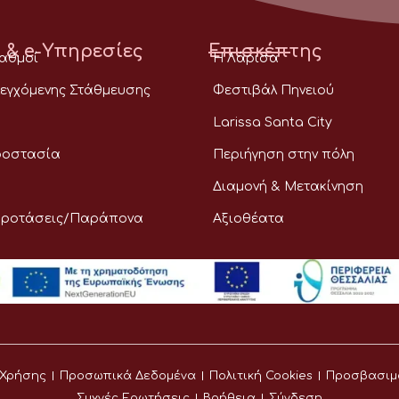
 & e-Υπηρεσίες
Επισκέπτης
ταθμοί
Η Λάρισα
εγχόμενης Στάθμευσης
Φεστιβάλ Πηνειού
Larissa Santa City
ροστασία
Περιήγηση στην πόλη
Διαμονή & Μετακίνηση
Προτάσεις/Παράπονα
Αξιοθέατα
 Χρήσης
Προσωπικά Δεδομένα
Πολιτική Cookies
Προσβασιμ
Συχνές Ερωτήσεις
Βοήθεια
Σύνδεση