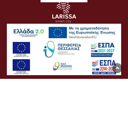
Όροι Χρήσης
Προσωπικά Δεδομένα
Πολιτική Cookies
Προσβασιμότητα
Συχνές Ερωτήσεις
Βοήθεια
Σύνδεση
English
Ελληνικά
©
Δήμος Λαρισαίων