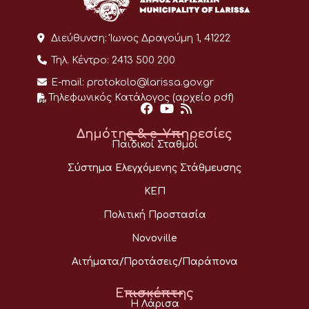
Διεύθυνση:
Ίωνος Δραγούμη 1, 41222
Τηλ. Κέντρο:
2413 500 200
E-mail:
protokolo@larissa.gov.gr
Τηλεφωνικός Κατάλογος (αρχείο pdf)
Δημότης & e-Υπηρεσίες
Παιδικοί Σταθμοί
Σύστημα Ελεγχόμενης Στάθμευσης
ΚΕΠ
Πολιτική Προστασία
Novoville
Αιτήματα/Προτάσεις/Παράπονα
Επισκέπτης
Η Λάρισα