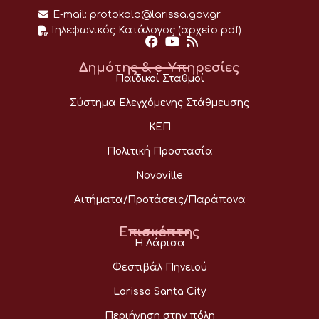
E-mail:
protokolo@larissa.gov.gr
Τηλεφωνικός Κατάλογος (αρχείο pdf)
Δημότης & e-Υπηρεσίες
Παιδικοί Σταθμοί
Σύστημα Ελεγχόμενης Στάθμευσης
ΚΕΠ
Πολιτική Προστασία
Novoville
Αιτήματα/Προτάσεις/Παράπονα
Επισκέπτης
Η Λάρισα
Φεστιβάλ Πηνειού
Larissa Santa City
Περιήγηση στην πόλη