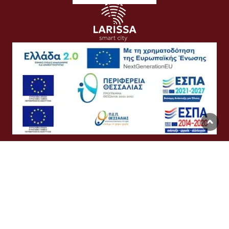
Όροι Χρήσης
Προσωπικά Δεδομένα
Πολιτική Cookies
Προσβασιμότητα
Συχνές Ερωτήσεις
Βοήθεια
Σύνδεση
English
Ελληνικά
©
Δήμος Λαρισαίων