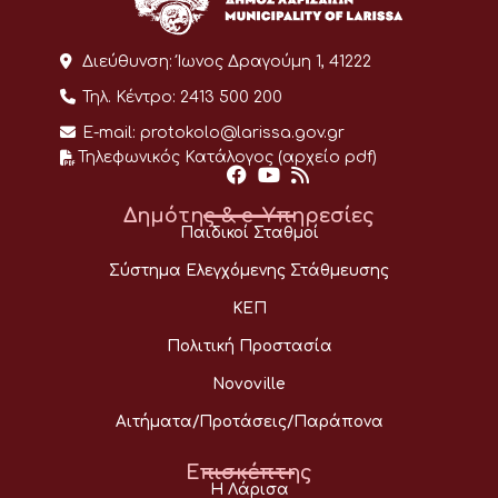
Διεύθυνση:
Ίωνος Δραγούμη 1, 41222
Τηλ. Κέντρο:
2413 500 200
E-mail:
protokolo@larissa.gov.gr
Τηλεφωνικός Κατάλογος (αρχείο pdf)
Δημότης & e-Υπηρεσίες
Παιδικοί Σταθμοί
Σύστημα Ελεγχόμενης Στάθμευσης
ΚΕΠ
Πολιτική Προστασία
Novoville
Αιτήματα/Προτάσεις/Παράπονα
Επισκέπτης
Η Λάρισα