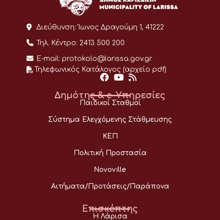
Διεύθυνση:
Ίωνος Δραγούμη 1, 41222
Τηλ. Κέντρο:
2413 500 200
E-mail:
protokolo@larissa.gov.gr
Τηλεφωνικός Κατάλογος (αρχείο pdf)
Δημότης & e-Υπηρεσίες
Παιδικοί Σταθμοί
Σύστημα Ελεγχόμενης Στάθμευσης
ΚΕΠ
Πολιτική Προστασία
Novoville
Αιτήματα/Προτάσεις/Παράπονα
Επισκέπτης
Η Λάρισα