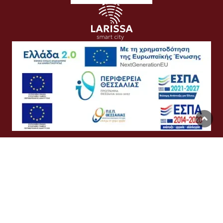
Όροι Χρήσης
Προσωπικά Δεδομένα
Πολιτική Cookies
Προσβασιμότητα
Συχνές Ερωτήσεις
Βοήθεια
Σύνδεση
English
Ελληνικά
©
Δήμος Λαρισαίων