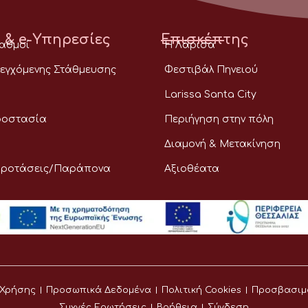
 & e-Υπηρεσίες
Επισκέπτης
ταθμοί
Η Λάρισα
εγχόμενης Στάθμευσης
Φεστιβάλ Πηνειού
Larissa Santa City
ροστασία
Περιήγηση στην πόλη
Διαμονή & Μετακίνηση
Προτάσεις/Παράπονα
Αξιοθέατα
 Χρήσης
Προσωπικά Δεδομένα
Πολιτική Cookies
Προσβασιμ
Συχνές Ερωτήσεις
Βοήθεια
Σύνδεση