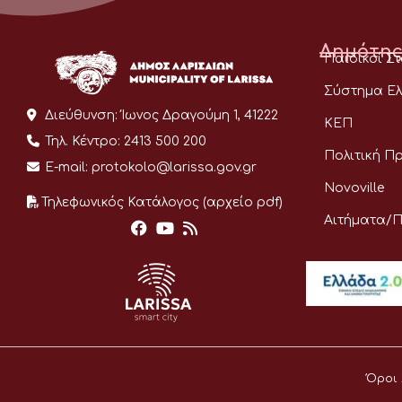
Δημότης
Παιδικοί Σ
Σύστημα Ελ
Διεύθυνση:
Ίωνος Δραγούμη 1, 41222
ΚΕΠ
Τηλ. Κέντρο:
2413 500 200
Πολιτική Π
E-mail:
protokolo@larissa.gov.gr
Novoville
Τηλεφωνικός Κατάλογος (αρχείο pdf)
Αιτήματα/
Όροι