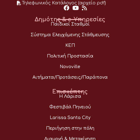
Τηλεφωνικός Κατάλογος (αρχείο pdf)
Δημότης & e-Υπηρεσίες
Παιδικοί Σταθμοί
Σύστημα Ελεγχόμενης Στάθμευσης
ΚΕΠ
Πολιτική Προστασία
Novoville
Αιτήματα/Προτάσεις/Παράπονα
Επισκέπτης
Η Λάρισα
Φεστιβάλ Πηνειού
Larissa Santa City
Περιήγηση στην πόλη
Διαμονή & Μετακίνηση