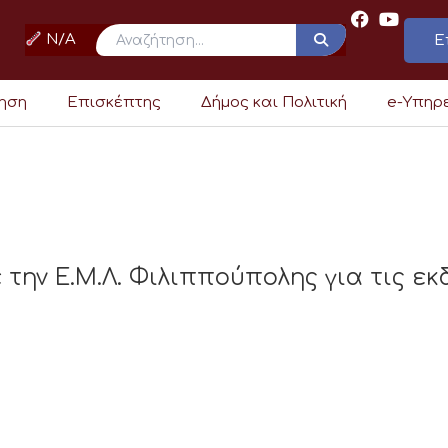
N/A
Ε
ρηση
Επισκέπτης
Δήμος και Πολιτική
e-Υπηρ
με την Ε.Μ.Λ. Φιλιππούπολης για τις 