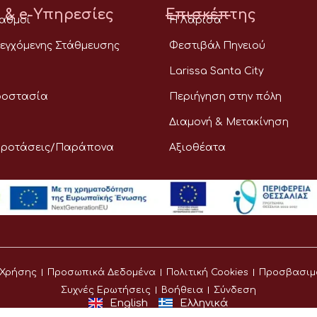
 & e-Υπηρεσίες
Επισκέπτης
ταθμοί
Η Λάρισα
εγχόμενης Στάθμευσης
Φεστιβάλ Πηνειού
Larissa Santa City
ροστασία
Περιήγηση στην πόλη
Διαμονή & Μετακίνηση
Προτάσεις/Παράπονα
Αξιοθέατα
 Χρήσης
Προσωπικά Δεδομένα
Πολιτική Cookies
Προσβασιμ
Συχνές Ερωτήσεις
Βοήθεια
Σύνδεση
English
Ελληνικά
©
Δήμος Λαρισαίων