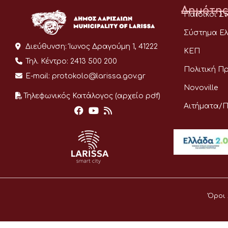
Δημότης
Παιδικοί Σ
Σύστημα Ελ
Διεύθυνση:
Ίωνος Δραγούμη 1, 41222
ΚΕΠ
Τηλ. Κέντρο:
2413 500 200
Πολιτική Π
E-mail:
protokolo@larissa.gov.gr
Novoville
Τηλεφωνικός Κατάλογος (αρχείο pdf)
Αιτήματα/
Όροι