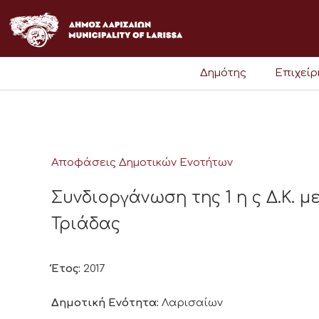
Μετάβαση
στο
περιεχόμενο
Δημότης
Επιχεί
Αποφάσεις Δημοτικών Ενοτήτων
Συνδιοργάνωση της 1 η ς Δ.Κ. 
Τριάδας
Έτος:
2017
Δημοτική Ενότητα:
Λαρισαίων