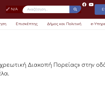
N/A
Ε
ρηση
Επισκέπτης
Δήμος και Πολιτική
e-Υπηρ
χρεωτική Διακοπή Πορείας» στην οδ
λα.