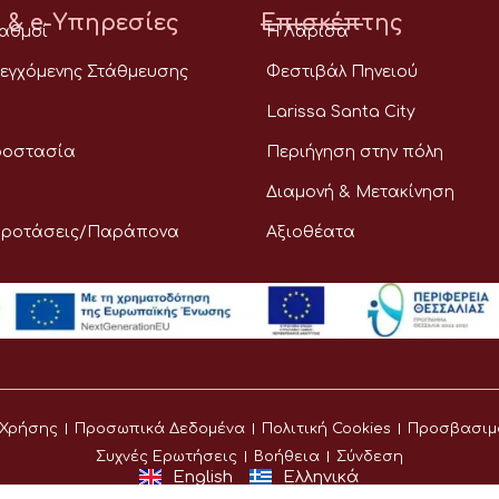
 & e-Υπηρεσίες
Επισκέπτης
ταθμοί
Η Λάρισα
εγχόμενης Στάθμευσης
Φεστιβάλ Πηνειού
Larissa Santa City
ροστασία
Περιήγηση στην πόλη
Διαμονή & Μετακίνηση
Προτάσεις/Παράπονα
Αξιοθέατα
 Χρήσης
Προσωπικά Δεδομένα
Πολιτική Cookies
Προσβασιμ
Συχνές Ερωτήσεις
Βοήθεια
Σύνδεση
English
Ελληνικά
©
Δήμος Λαρισαίων