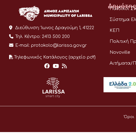
Δημότης
Παιδικοί Σ
Σύστημα Ελ
Διεύθυνση:
Ίωνος Δραγούμη 1, 41222
ΚΕΠ
Τηλ. Κέντρο:
2413 500 200
Πολιτική Π
E-mail:
protokolo@larissa.gov.gr
Novoville
Τηλεφωνικός Κατάλογος (αρχείο pdf)
Αιτήματα/
Όροι