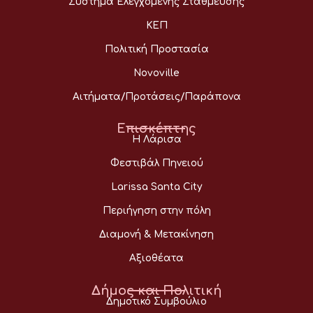
Σύστημα Ελεγχόμενης Στάθμευσης
ΚΕΠ
Πολιτική Προστασία
Novoville
Αιτήματα/Προτάσεις/Παράπονα
Επισκέπτης
Η Λάρισα
Φεστιβάλ Πηνειού
Larissa Santa City
Περιήγηση στην πόλη
Διαμονή & Μετακίνηση
Αξιοθέατα
Δήμος και Πολιτική
Δημοτικό Συμβούλιο