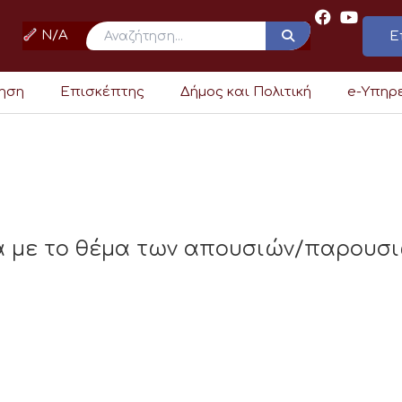
N/A
Ε
ρηση
Επισκέπτης
Δήμος και Πολιτική
e-Υπηρ
ά με το θέμα των απουσιών/παρουσι