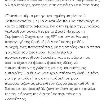
Λιλιπούπολης», ανέφερε με τη σειρά του ο κ.Ρετσιάνης.
«Ξεκινάμε αύριο με την αγαπημένη μας Μυρτώ
Παπαθανασίου με μία συναυλία που θα επαναληφθεί
και το Σάββατο, αφιερωμένη στην ημέρα της γυναίκας.
Ακολουθούν συναυλίες με το Δαυίδ Ναχμία, τη
Συμφωνική Ορχήστρα της ΕΡΤ και την αυθεντική
παραγωγή της θρυλικής Λιλιπούπολης με δύο
συνεχόμενες παραστάσεις, με τις οποίες και θα πέσει
η αυλαία του φεστιβάλ. Παράλληλα θα
πραγματοποιηθούν διαλέξεις και σεμινάρια που
σκοπό έχουν να φέρουν φρέσκες ιδέες, να
εμπλουτίσουν τις γνώσεις και τις μουσικές μας
εμπειρίες. Θα ήθελα να ευχαριστήσω τη Ζωή Σεϊτάνη
για την αποδοχή της στην πρόσκληση μου,
παρουσιάζοντας μία έκθεση ζωγραφικής καθόλη τη
διάρκεια του φεστιβάλ, ζωντανεύοντας με το πινέλο
της τους ήρωες της Λιλιπούπολης», τόνισε ο
κ.Λενούτσος.