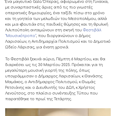
Ένα μαγευτικό Gala Όπερας, αφιερωμένο στη Γυναίκα,
με συναρπαστικές άριες από τις πιο γνωστές
οπερατικές δημιουργίες, ένα ταξίδι πίσω στο χρόνο
και τη γοητεία των μελωδιών του Μεσοπολέμου, αλλά
και μια «βουτιά» στις παιδικές θύμησες και τη θρυλική
Λιλιπούπολη ανταμώνουν στη σκηνή του
Φεστιβάλ
“Μουσικότροπο”
, που διοργανώνουν ο Δήμος
Λαρισαίων, η Αντιδημαρχία Πολιτισμού και το Δημοτικό
Ωδείο Λάρισας, για ένατη χρονιά.
Το Φεστιβάλ ξεκινά αύριο, Πέμπτη 6 Μαρτίου, και θα
διαρκέσει ως τις 30 Μαρτίου 2025. Πρόκειται για τη
μεγαλύτερη μουσική γιορτή της πόλης, όπως
υπογράμμισαν ο Δήμαρχος Λαρισαίων, κ.Θανάσης
Μαμάκος, ο Αντιδήμαρχος Πολιτισμού, κ.Θωμάς
Ρετσιάνης και ο Διευθυντής του ΔΩΛ, κ.Χρήστος
Λενούτσος, στο πλαίσιο συνέντευξης Τύπου που
παρατέθηκε το πρωί της Τετάρτης.