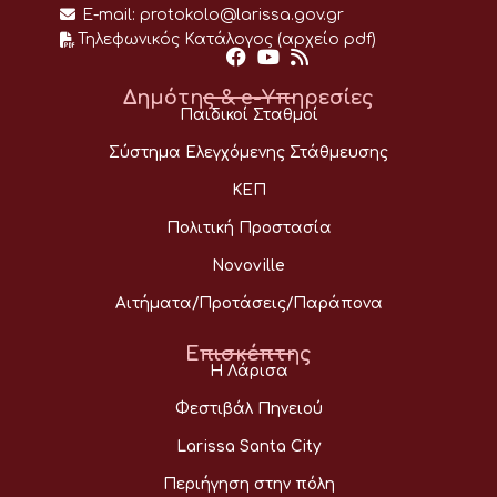
E-mail:
protokolo@larissa.gov.gr
Τηλεφωνικός Κατάλογος (αρχείο pdf)
Δημότης & e-Υπηρεσίες
Παιδικοί Σταθμοί
Σύστημα Ελεγχόμενης Στάθμευσης
ΚΕΠ
Πολιτική Προστασία
Novoville
Αιτήματα/Προτάσεις/Παράπονα
Επισκέπτης
Η Λάρισα
Φεστιβάλ Πηνειού
Larissa Santa City
Περιήγηση στην πόλη