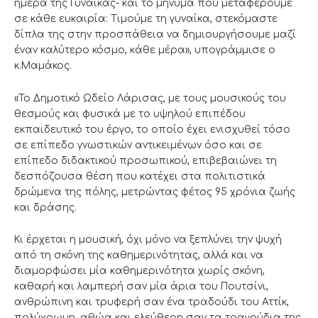
ημέρα της Γυναίκας- και το μήνυμα που μεταφέρουμε
σε κάθε ευκαιρία: Τιμούμε τη γυναίκα, στεκόμαστε
δίπλα της στην προσπάθεια να δημιουργήσουμε μαζί
έναν καλύτερο κόσμο, κάθε μέρα», υπογράμμισε ο
κ.Μαμάκος.
«Το Δημοτικό Ωδείο Λάρισας, με τους μουσικούς του
θεσμούς και φυσικά με το υψηλού επιπέδου
εκπαιδευτικό του έργο, το οποίο έχει ενισχυθεί τόσο
σε επίπεδο γνωστικών αντικειμένων όσο και σε
επίπεδο διδακτικού προσωπικού, επιβεβαιώνει τη
δεσπόζουσα θέση που κατέχει στα πολιτιστικά
δρώμενα της πόλης, μετρώντας φέτος 95 χρόνια ζωής
και δράσης.
Κι έρχεται η μουσική, όχι μόνο να ξεπλύνει την ψυχή
από τη σκόνη της καθημερινότητας, αλλά και να
διαμορφώσει μία καθημερινότητα χωρίς σκόνη,
καθαρή και λαμπερή σαν μία άρια του Πουτσίνι,
ανθρώπινη και τρυφερή σαν ένα τραδούδι του Αττίκ,
πολύχρωμη, αθώα και ελεύθερη σαν τα τραγούδια της