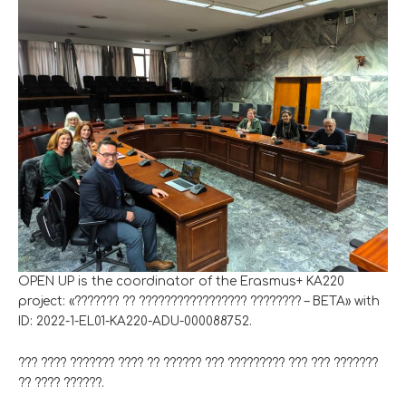
OPEN UP is the coordinator of the Erasmus+ KA220
project: «??????? ?? ????????????????? ???????? – BETA» with
ID: 2022-1-EL01-KA220-ADU-000088752.
??? ???? ??????? ???? ?? ?????? ??? ????????? ??? ??? ???????
?? ???? ??????.