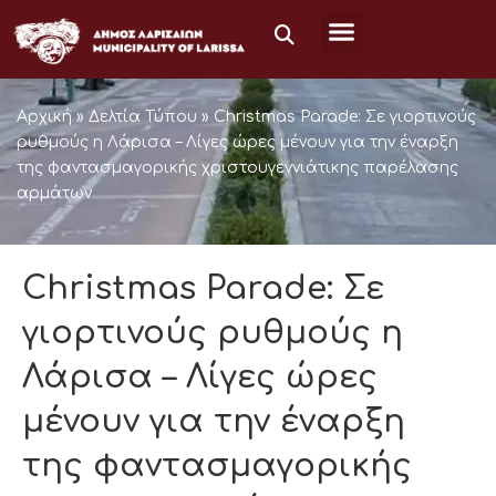
Μετάβαση
στο
περιεχόμενο
Αρχική
»
Δελτία Τύπου
»
Christmas Parade: Σε γιορτινούς
ρυθμούς η Λάρισα – Λίγες ώρες μένουν για την έναρξη
της φαντασμαγορικής χριστουγεννιάτικης παρέλασης
αρμάτων
Christmas Parade: Σε
γιορτινούς ρυθμούς η
Λάρισα – Λίγες ώρες
μένουν για την έναρξη
της φαντασμαγορικής