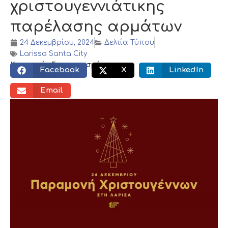
χριστουγεννιάτικης
παρέλασης αρμάτων
24 Δεκεμβρίου, 2024
Δελτία Τύπου
Larissa Santa City
Κοινωνικός διαμοιρασμός:
Facebook
X
LinkedIn
Email