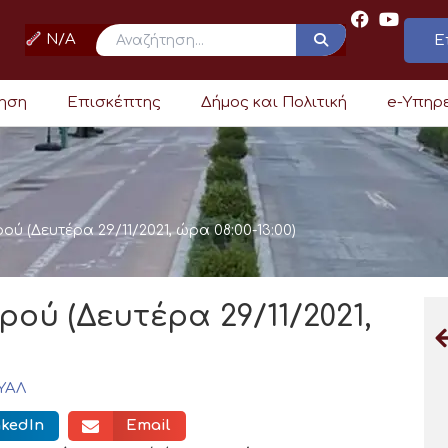
N/A
Ε
ρηση
Επισκέπτης
Δήμος και Πολιτική
e-Υπηρ
ερού (Δευτέρα 29/11/2021, ώρα 08:00-13:00)
ερού (Δευτέρα 29/11/2021,
ΥΑΛ
nkedIn
Email