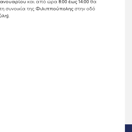
Ιανουαρίου
και από ώρα
8:00 έως 14:00
θα
η συνοικία της
Φιλιππούπολης
στην οδό
λη).