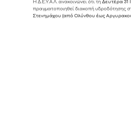
Η Δ.Ε.Υ.Α.Λ. ανακοινώνει ότι τη
Δευτέρα 31 
πραγματοποιηθεί διακοπή υδροδότησης στ
Στενημάχου (από Ολύνθου έως Αργυρακού