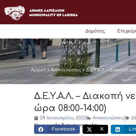
Μετάβαση
στο
περιεχόμενο
Δημότης
Επιχεί
Αρχική
»
Ανακοινώσεις
»
Δ.Ε.Υ.Α.Λ. – Διακοπή ν
Δ.Ε.Υ.Α.Λ. – Διακοπή ν
ώρα 08:00-14:00)
28 Ιανουαρίου, 2022
Ανακοινώσεις
Δ
Κοινωνικός διαμοιρασμός:
Facebook
X
Li