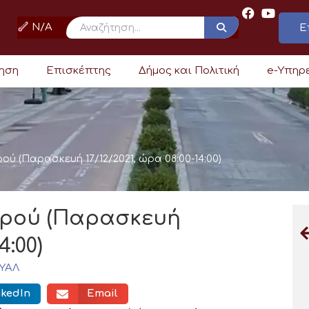
N/A
Ε
ρηση
Επισκέπτης
Δήμος και Πολιτική
e-Υπηρ
ερού (Παρασκευή 17/12/2021, ώρα 08:00-14:00)
 νερού (Παρασκευή
4:00)
ΥΑΛ
nkedIn
Email