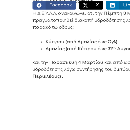
Κοινωνικός διαμοιρασμός:
Facebook
X
Li
Η Δ.Ε.Υ.Α.Λ. ανακοινώνει ότι την
Πέμπτη 3 
πραγματοποιηθεί διακοπή υδροδότησης λό
παρακάτω οδούς:
Κύπρου (από Αμαλίας έως Ογλ)
ης
Αμαλίας (από Κύπρου έως 31
Αυγο
και την
Παρασκευή 4 Μαρτίου
και από ώ
υδροδότησης λόγω συντήρησης του δικτύο
Περικλέους) .