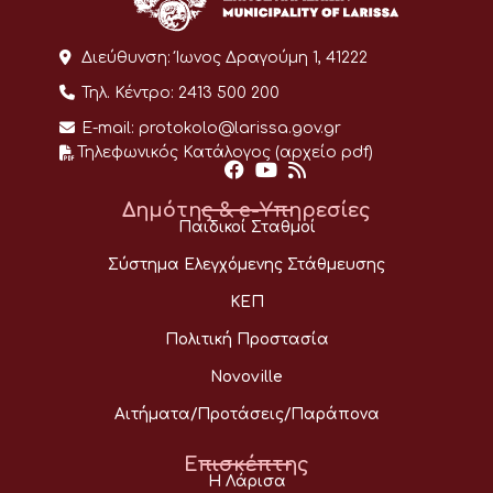
Διεύθυνση:
Ίωνος Δραγούμη 1, 41222
Τηλ. Κέντρο:
2413 500 200
E-mail:
protokolo@larissa.gov.gr
Τηλεφωνικός Κατάλογος (αρχείο pdf)
Δημότης & e-Υπηρεσίες
Παιδικοί Σταθμοί
Σύστημα Ελεγχόμενης Στάθμευσης
ΚΕΠ
Πολιτική Προστασία
Novoville
Αιτήματα/Προτάσεις/Παράπονα
Επισκέπτης
Η Λάρισα