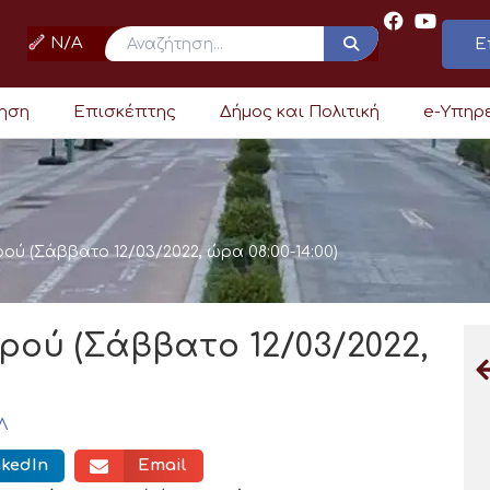
N/A
Ε
ρηση
Επισκέπτης
Δήμος και Πολιτική
e-Υπηρ
ερού (Σάββατο 12/03/2022, ώρα 08:00-14:00)
νερού (Σάββατο 12/03/2022,
Λ
nkedIn
Email