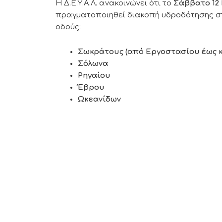
Η Δ.Ε.Υ.Α.Λ. ανακοινώνει ότι το
Σάββατο 12
πραγματοποιηθεί διακοπή υδροδότησης στ
οδούς:
Σωκράτους (από Εργοστασίου έως 
Σόλωνα
Ρηγαίου
Έβρου
Ωκεανίδων