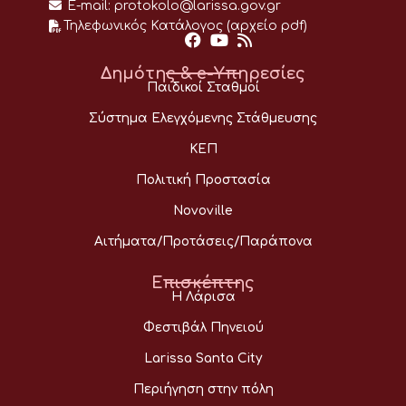
E-mail:
protokolo@larissa.gov.gr
Τηλεφωνικός Κατάλογος (αρχείο pdf)
Δημότης & e-Υπηρεσίες
Παιδικοί Σταθμοί
Σύστημα Ελεγχόμενης Στάθμευσης
ΚΕΠ
Πολιτική Προστασία
Novoville
Αιτήματα/Προτάσεις/Παράπονα
Επισκέπτης
Η Λάρισα
Φεστιβάλ Πηνειού
Larissa Santa City
Περιήγηση στην πόλη