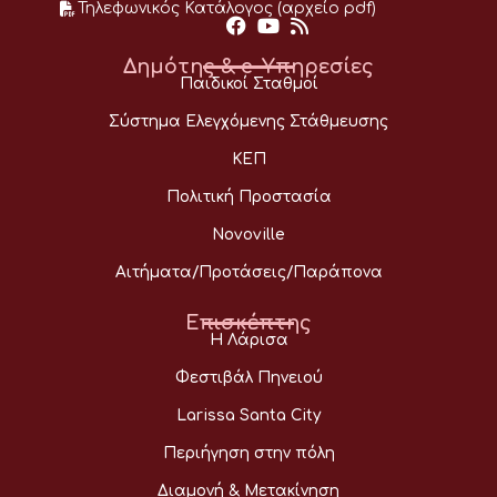
Τηλεφωνικός Κατάλογος (αρχείο pdf)
Δημότης & e-Υπηρεσίες
Παιδικοί Σταθμοί
Σύστημα Ελεγχόμενης Στάθμευσης
ΚΕΠ
Πολιτική Προστασία
Novoville
Αιτήματα/Προτάσεις/Παράπονα
Επισκέπτης
Η Λάρισα
Φεστιβάλ Πηνειού
Larissa Santa City
Περιήγηση στην πόλη
Διαμονή & Μετακίνηση