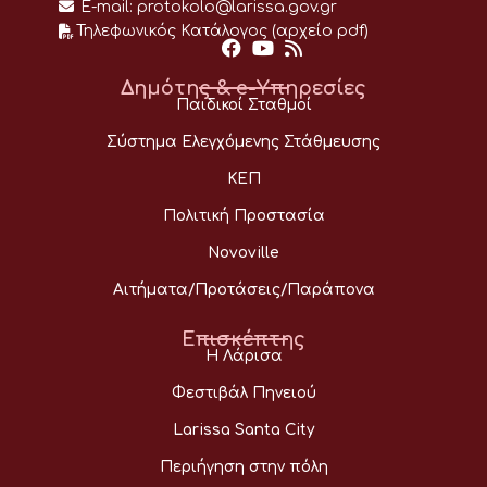
E-mail:
protokolo@larissa.gov.gr
Τηλεφωνικός Κατάλογος (αρχείο pdf)
Δημότης & e-Υπηρεσίες
Παιδικοί Σταθμοί
Σύστημα Ελεγχόμενης Στάθμευσης
ΚΕΠ
Πολιτική Προστασία
Novoville
Αιτήματα/Προτάσεις/Παράπονα
Επισκέπτης
Η Λάρισα
Φεστιβάλ Πηνειού
Larissa Santa City
Περιήγηση στην πόλη