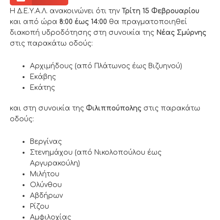
Η Δ.Ε.Υ.Α.Λ. ανακοινώνει ότι την
Τρίτη 15
Φεβρουαρίου
και από ώρα
8:00 έως 14:00
θα πραγματοποιηθεί
διακοπή υδροδότησης στη συνοικία της
Νέας Σμύρνης
στις παρακάτω οδούς:
Αρχιμήδους (από Πλάτωνος έως Βιζυηνού)
Εκάβης
Εκάτης
και στη συνοικία της
Φιλιππούπολης
στις παρακάτω
οδούς:
Βεργίνας
Στενημάχου (από Νικολοπούλου έως
Αργυρακούλη)
Μιλήτου
Ολύνθου
Αβδήρων
Ρίζου
Αμφιλοχίας