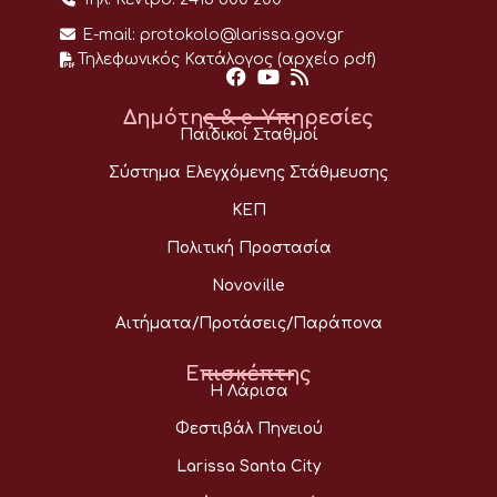
E-mail:
protokolo@larissa.gov.gr
Τηλεφωνικός Κατάλογος (αρχείο pdf)
Δημότης & e-Υπηρεσίες
Παιδικοί Σταθμοί
Σύστημα Ελεγχόμενης Στάθμευσης
ΚΕΠ
Πολιτική Προστασία
Novoville
Αιτήματα/Προτάσεις/Παράπονα
Επισκέπτης
Η Λάρισα
Φεστιβάλ Πηνειού
Larissa Santa City