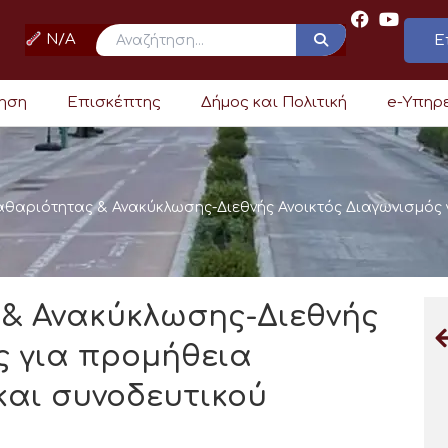
N/A
Ε
ρηση
Επισκέπτης
Δήμος και Πολιτική
e-Υπηρ
αθαριότητας & Ανακύκλωσης-Διεθνής Ανοικτός Διαγωνισμός 
 & Ανακύκλωσης-Διεθνής
ς για προμήθεια
και συνοδευτικού