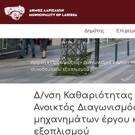
Μετάβαση
στο
περιεχόμενο
Δημότης
Επιχεί
Αρχική
»
Προκηρύξεις - Διαγωνισμοί
»
Δ/νση Κ
συνοδευτικού εξοπλισμού
Δ/νση Καθαριότητας
Ανοικτός Διαγωνισμό
μηχανημάτων έργου 
εξοπλισμού