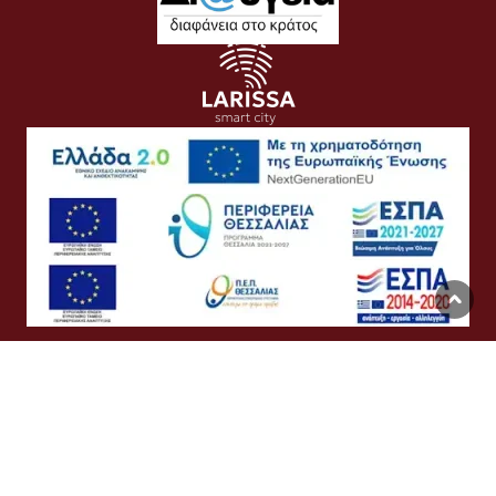
Όροι Χρήσης
Προσωπικά Δεδομένα
Πολιτική Cookies
Προσβασιμότητα
Συχνές Ερωτήσεις
Βοήθεια
Σύνδεση
English
Ελληνικά
©
Δήμος Λαρισαίων