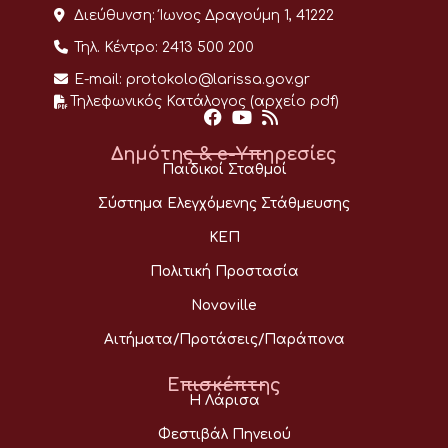
Διεύθυνση:
Ίωνος Δραγούμη 1, 41222
Τηλ. Κέντρο:
2413 500 200
E-mail:
protokolo@larissa.gov.gr
Τηλεφωνικός Κατάλογος (αρχείο pdf)
Δημότης & e-Υπηρεσίες
Παιδικοί Σταθμοί
Σύστημα Ελεγχόμενης Στάθμευσης
ΚΕΠ
Πολιτική Προστασία
Novoville
Αιτήματα/Προτάσεις/Παράπονα
Επισκέπτης
Η Λάρισα
Φεστιβάλ Πηνειού