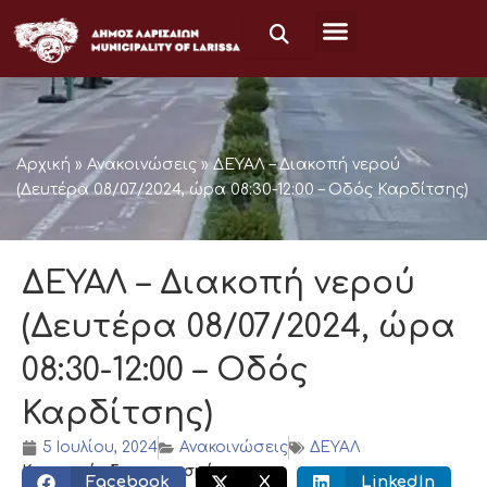
Μετάβαση
στο
περιεχόμενο
Αρχική
»
Ανακοινώσεις
»
ΔΕΥΑΛ – Διακοπή νερού
(Δευτέρα 08/07/2024, ώρα 08:30-12:00 – Οδός Καρδίτσης)
ΔΕΥΑΛ – Διακοπή νερού
(Δευτέρα 08/07/2024, ώρα
08:30-12:00 – Οδός
Καρδίτσης)
5 Ιουλίου, 2024
Ανακοινώσεις
ΔΕΥΑΛ
Κοινωνικός διαμοιρασμός:
Facebook
X
LinkedIn