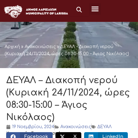
Μετάβαση
στο
περιεχόμενο
Αρχική
»
Ανακοινώσεις
»
ΔΕΥΑΛ – Διακοπή νερού
(Κυριακή 24/11/2024, ώρες 08:30-15:00 – Άγιος Νικόλαος)
ΔΕΥΑΛ – Διακοπή νερού
(Κυριακή 24/11/2024, ώρες
08:30-15:00 – Άγιος
Νικόλαος)
19 Νοεμβρίου, 2024
Ανακοινώσεις
ΔΕΥΑΛ
Κοινωνικός διαμοιρασμός:
Facebook
X
LinkedIn