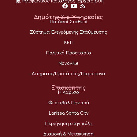
Τηλεφωνικός Κατάλογος (αρχείο pdf)
Δημότης & e-Υπηρεσίες
Παιδικοί Σταθμοί
Σύστημα Ελεγχόμενης Στάθμευσης
ΚΕΠ
Πολιτική Προστασία
Novoville
Αιτήματα/Προτάσεις/Παράπονα
Επισκέπτης
Η Λάρισα
Φεστιβάλ Πηνειού
Larissa Santa City
Περιήγηση στην πόλη
Διαμονή & Μετακίνηση