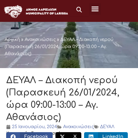
Μετάβαση
στο
περιεχόμενο
Αρχική
»
Ανακοινώσεις
»
ΔΕΥΑΛ – Διακοπή νερού
(Παρασκευή 26/01/2024, ώρα 09:00-13:00 – Αγ.
Αθανάσιος)
ΔΕΥΑΛ – Διακοπή νερού
(Παρασκευή 26/01/2024,
ώρα 09:00-13:00 – Αγ.
Αθανάσιος)
25 Ιανουαρίου, 2024
Ανακοινώσεις
ΔΕΥΑΛ
Κοινωνικός διαμοιρασμός:
Facebook
X
LinkedIn