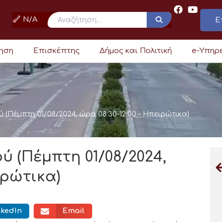
N/A
Ε
ρηση
Επισκέπτης
Δήμος και Πολιτική
e-Υπηρ
 (Πέμπτη 01/08/2024, ώρα 08:30-12:00 – Ηπειρώτικα)
ύ (Πέμπτη 01/08/2024,
ιρώτικα)
nkedIn
Email