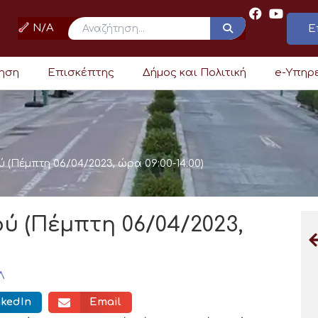
N/A
Ε
ρηση
Επισκέπτης
Δήμος και Πολιτική
e-Υπηρ
 (Πέμπτη 06/04/2023, ώρα 09:00-14:00)
ύ (Πέμπτη 06/04/2023,
Λ
nkedIn
Email