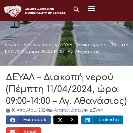
Μετάβαση
στο
περιεχόμενο
Αρχική
»
Ανακοινώσεις
»
ΔΕΥΑΛ – Διακοπή νερού (Πέμπτη
11/04/2024, ώρα 09:00-14:00 – Αγ. Αθανάσιος)
ΔΕΥΑΛ – Διακοπή νερού
(Πέμπτη 11/04/2024, ώρα
09:00-14:00 – Αγ. Αθανάσιος)
10 Απριλίου, 2024
Ανακοινώσεις
ΔΕΥΑΛ
Κοινωνικός διαμοιρασμός:
Facebook
X
LinkedIn
Email