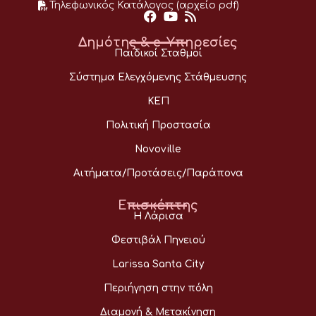
Τηλεφωνικός Κατάλογος (αρχείο pdf)
Δημότης & e-Υπηρεσίες
Παιδικοί Σταθμοί
Σύστημα Ελεγχόμενης Στάθμευσης
ΚΕΠ
Πολιτική Προστασία
Novoville
Αιτήματα/Προτάσεις/Παράπονα
Επισκέπτης
Η Λάρισα
Φεστιβάλ Πηνειού
Larissa Santa City
Περιήγηση στην πόλη
Διαμονή & Μετακίνηση