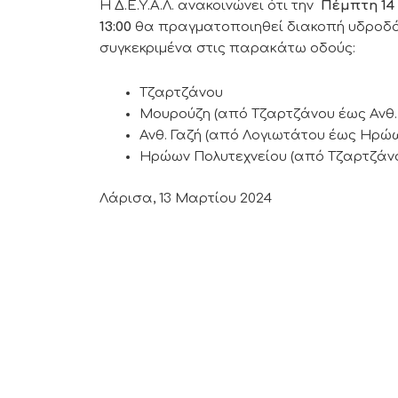
Η Δ.Ε.Υ.Α.Λ. ανακοινώνει ότι την
Πέμπτη 14
13:00
θα πραγματοποιηθεί διακοπή υδροδό
συγκεκριμένα στις παρακάτω οδούς:
Τζαρτζάνου
Μουρούζη (από Τζαρτζάνου έως Ανθ. 
Ανθ. Γαζή (από Λογιωτάτου έως Ηρώω
Ηρώων Πολυτεχνείου (από Τζαρτζάνου
Λάρισα, 13 Μαρτίου 2024