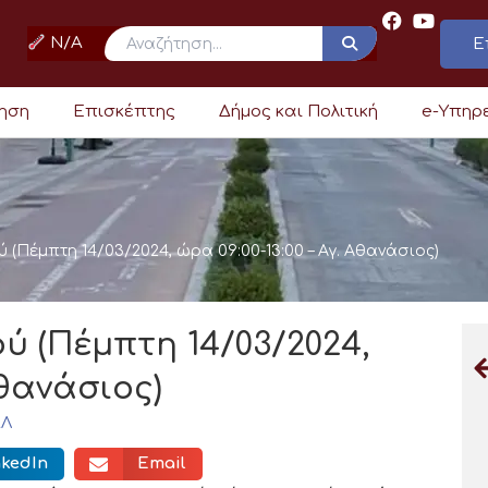
N/A
Ε
ρηση
Επισκέπτης
Δήμος και Πολιτική
e-Υπηρ
 (Πέμπτη 14/03/2024, ώρα 09:00-13:00 – Αγ. Αθανάσιος)
ύ (Πέμπτη 14/03/2024,
Αθανάσιος)
ΑΛ
nkedIn
Email