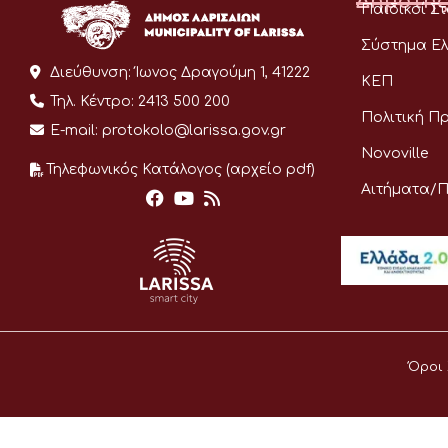
Δημότης
Παιδικοί Σ
Σύστημα Ελ
Διεύθυνση:
Ίωνος Δραγούμη 1, 41222
ΚΕΠ
Τηλ. Κέντρο:
2413 500 200
Πολιτική Π
E-mail:
protokolo@larissa.gov.gr
Novoville
Τηλεφωνικός Κατάλογος (αρχείο pdf)
Αιτήματα/
Όροι