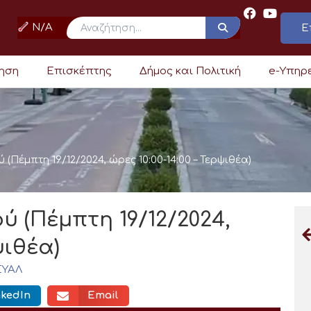
N/A
Ε
ρηση
Επισκέπτης
Δήμος και Πολιτική
e-Υπηρ
 (Πέμπτη 19/12/2024, ώρες 10:00-14:00 – Τερψιθέα)
ύ (Πέμπτη 19/12/2024,
ψιθέα)
ΕΥΑΛ
nkedIn
Email