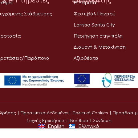
 & e-Υπηρεσίες
Επισκέπτης
ταθμοί
Η Λάρισα
εγχόμενης Στάθμευσης
Φεστιβάλ Πηνειού
Larissa Santa City
ροστασία
Περιήγηση στην πόλη
Διαμονή & Μετακίνηση
Προτάσεις/Παράπονα
Αξιοθέατα
 Χρήσης
Προσωπικά Δεδομένα
Πολιτική Cookies
Προσβασιμ
Συχνές Ερωτήσεις
Βοήθεια
Σύνδεση
English
Ελληνικά
©
Δήμος Λαρισαίων