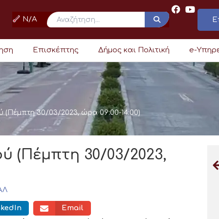
N/A
Ε
ρηση
Επισκέπτης
Δήμος και Πολιτική
e-Υπηρ
 (Πέμπτη 30/03/2023, ώρα 09:00-14:00)
ύ (Πέμπτη 30/03/2023,
ΑΛ
nkedIn
Email