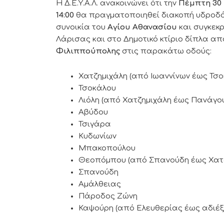
Η Δ.Ε.Υ.Α.Λ. ανακοινώνει ότι την
Πέμπτη 30
14:00
θα πραγματοποιηθεί διακοπή υδροδό
συνοικία του
Αγίου Αθανασίου
και συγκεκρ
Λάρισας και στο Δημοτικό κτίριο δίπλα από
Φιλιππούπολης
στις παρακάτω οδούς:
Χατζημιχάλη (από Ιωαννίνων έως Τσο
Τσοκάλου
Λιόλη (από Χατζημιχάλη έως Πανάγο
Αβύδου
Τσιγάρα
Κυδωνίων
Μπακοπούλου
Θεοπόμπου (από Σπανούδη έως Χατζ
Σπανούδη
Αμάλθειας
Πάροδος Ζώνη
Καψούρη (από Ελευθερίας έως αδιέξ